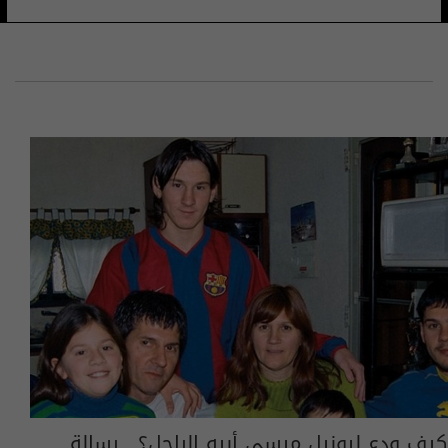
كيف ودع ليونيل ميسي أبيه الراحل؟.. رسالة