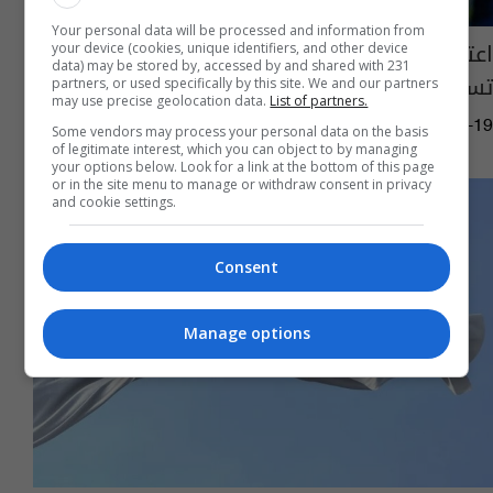
Your personal data will be processed and information from
اعتقال الأمير البريطاني أندرو للاشتباه في
your device (cookies, unique identifiers, and other device
data) may be stored by, accessed by and shared with 231
تسريبه معلومات سرية لإبستين
partners, or used specifically by this site. We and our partners
may use precise geolocation data.
List of partners.
07:34 | 2026-02-19
Some vendors may process your personal data on the basis
of legitimate interest, which you can object to by managing
your options below. Look for a link at the bottom of this page
or in the site menu to manage or withdraw consent in privacy
and cookie settings.
Consent
Manage options