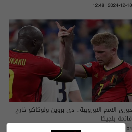
12:48 | 2024-12-18
دوري الامم الاوروبية.. دي بروين ولوكاكو خارج
قائمة بلجيكا
10:52 | 2024-10-04