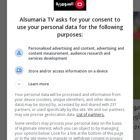
Alsumaria TV asks for your consent to
use your personal data for the following
purposes:
Personalised advertising and content, advertising and
content measurement, audience research and
services development
Store and/or access information on a device
Learn more
Your personal data will be processed and information from
your device (cookies, unique identifiers, and other device
مونديال الأندية يتسبب بأزمة قوية لثلاثة نوادي
data) may be stored by, accessed by and shared with 231
partners, or used specifically by this site. We and our partners
أوروبية
may use precise geolocation data.
List of partners.
Some vendors may process your personal data on the basis
12:38 | 2024-09-21
of legitimate interest, which you can object to by managing
your options below. Look for a link at the bottom of this page
or in the site menu to manage or withdraw consent in privacy