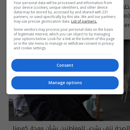
Your personal data will be processed and information from
خلال 2023.. تسجيل ثاني حالة ولادة في بغداد
your device (cookies, unique identifiers, and other device
data) may be stored by, accessed by and shared with 231
(صور)
partners, or used specifically by this site. We and our partners
may use precise geolocation data.
List of partners.
05:53 | 2023-01-01
Some vendors may process your personal data on the basis
of legitimate interest, which you can object to by managing
your options below. Look for a link at the bottom of this page
or in the site menu to manage or withdraw consent in privacy
and cookie settings.
Consent
Manage options
الصحة تزف بشرى للمواطنين بشأن موجة كورونا