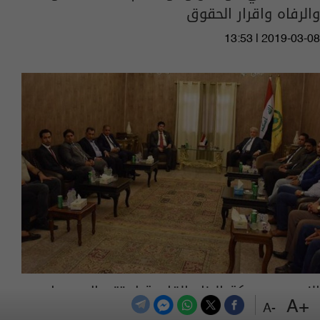
والرفاه واقرار الحقوق
13:53 | 2019-03-08
الزبيدي: معركة البناء القادمة لا تتم الا بسواعد
+A
الشباب وارادتهم
-A