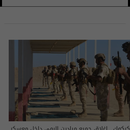
كركوك.. اغلاق جميع ميادين الرمي داخل معسكر