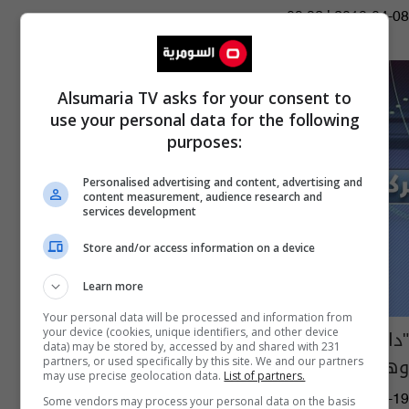
09:32 | 2018-04-08
Alsumaria TV asks for your consent to
use your personal data for the following
purposes:
Personalised advertising and content, advertising and
content measurement, audience research and
services development
Store and/or access information on a device
Learn more
Your personal data will be processed and information from
"داعش" يقتل ويختطف خمسة اشخاص بسيطرة
your device (cookies, unique identifiers, and other device
data) may be stored by, accessed by and shared with 231
وهمية في كركوك
partners, or used specifically by this site. We and our partners
may use precise geolocation data.
List of partners.
16:55 | 2018-03-19
Some vendors may process your personal data on the basis