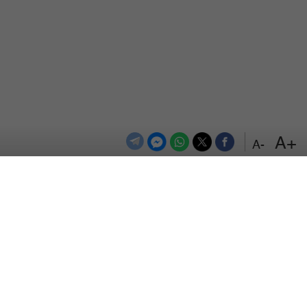
+A
-A
الترددات
اتصل بنا
اعلن معنا
المزيد
من نحن
سياسة الخصوصية
حقوق التأليف والنشر © 2026 Alsumaria.tv. جميع الحقوق محفوظة.