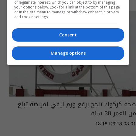
of legitimate interest, which you can object to by managing
your options below. Look for a link at the bottom of this page
or in the site menu to manage or withdraw consent in privacy
and cookie settings.
Consent
Manage options
صحة كركوك تنجح برفع ورم ليفي لمريضة تبلغ
من العمر 38 سنة
13:18 | 2018-03-01