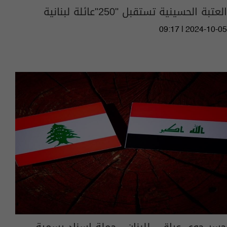
العتبة الحسينية تستقبل "250"عائلة لبنانية
09:17 | 2024-10-05
جسر جوي عراقي للبنان.. حملة اسناد رسمية