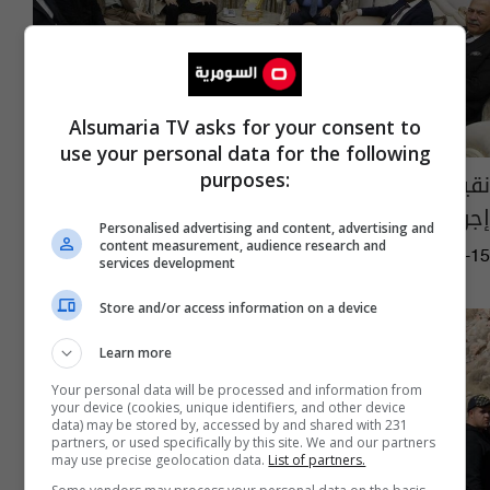
Alsumaria TV asks for your consent to
use your personal data for the following
نقيب الصحفيين يبحث مع وفد العتبة الحسينية
purposes:
إجراءات التكفل بعلاج الصحفيين
Personalised advertising and content, advertising and
content measurement, audience research and
09:08 | 2025-02-15
services development
Store and/or access information on a device
Learn more
Your personal data will be processed and information from
your device (cookies, unique identifiers, and other device
data) may be stored by, accessed by and shared with 231
partners, or used specifically by this site. We and our partners
may use precise geolocation data.
List of partners.