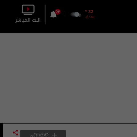
o
32
59
بغداد
البث المباشر
بالصورة
بالصوت
تفضيلاتي