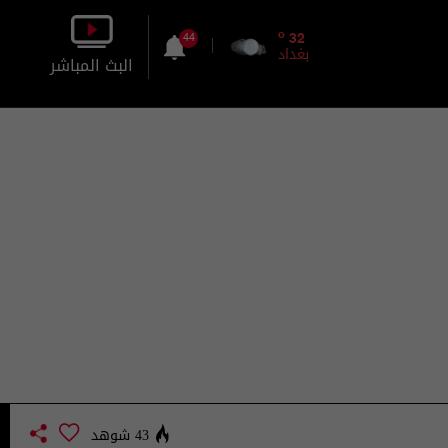
o
32
44
بغداد
البث المباشر
بالصورة
بالصوت
43 شوهد