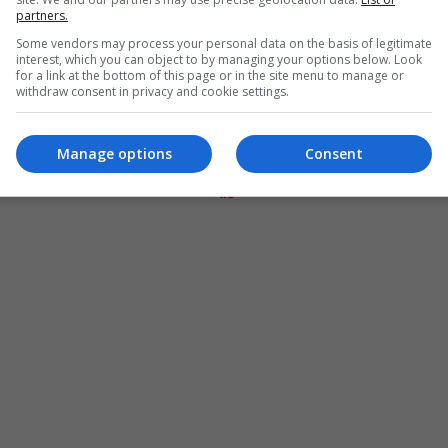
partners.
Some vendors may process your personal data on the basis of legitimate
interest, which you can object to by managing your options below. Look
for a link at the bottom of this page or in the site menu to manage or
withdraw consent in privacy and cookie settings.
Manage options
Consent
المزيد