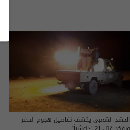
الحشد الشعبي يكشف تفاصيل هجوم الحضر
ويؤكد قتل 21 "داعشياً"