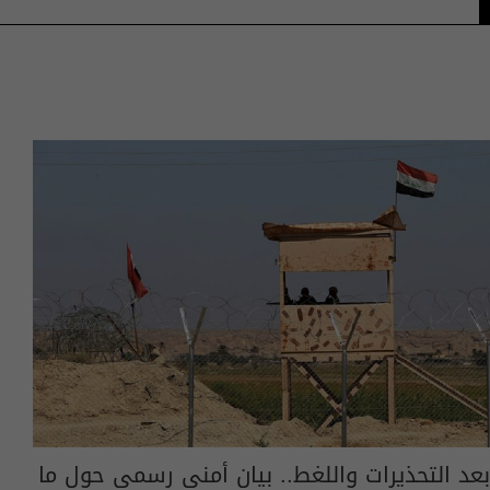
بعد التحذيرات واللغط.. بيان أمني رسمي حول ما