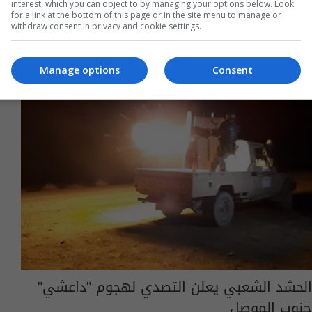
interest, which you can object to by managing your options below. Look
for a link at the bottom of this page or in the site menu to manage or
withdraw consent in privacy and cookie settings.
Manage options
Consent
الحشد الشعبي يعلن التصدي لهجوم "داعشي"
جنوب الموصل