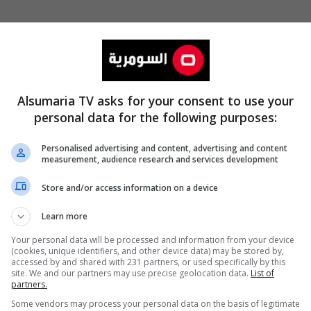
Alsumaria TV asks for your consent to use your
personal data for the following purposes:
Personalised advertising and content, advertising and content
measurement, audience research and services development
Store and/or access information on a device
Learn more
Your personal data will be processed and information from your device
(cookies, unique identifiers, and other device data) may be stored by,
بيان رقم 1 من واسط وعشائر الديوانية تتأهب..
accessed by and shared with 231 partners, or used specifically by this
site. We and our partners may use precise geolocation data.
List of
التفاف حول الياسري للاربعاء الموعود
partners.
Some vendors may process your personal data on the basis of legitimate
18:30 | 2024-06-08