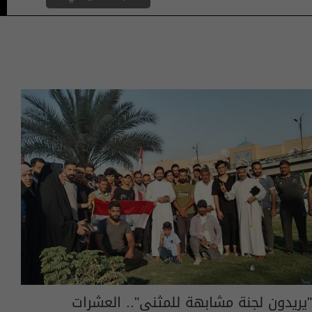
"يريدون لجنة مشابهة للمثنى".. العشرات