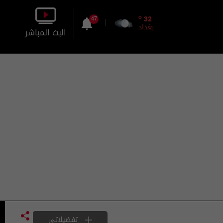
o
32
47
بغداد
البث المباشر
بالصورة
بالصوت
تفضيلاتي