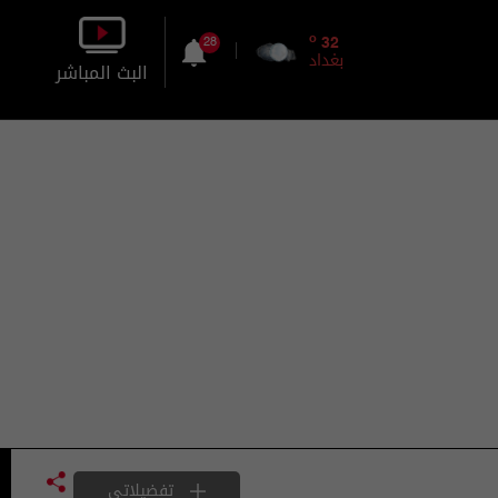
o
32
28
بغداد
البث المباشر
بالصورة
بالصوت
تفضيلاتي