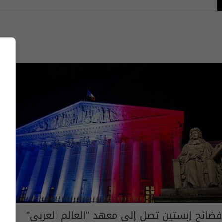
فضائح إبستين تصل إلى معهد "العالم العربي"