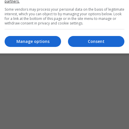
partners.
Some vendors may process your personal data on the basis of legitimate
interest, which you can object to by managing your options below. Look
for a link at the bottom of this page or in the site menu to manage or
withdraw consent in privacy and cookie settings.
Manage options
Consent
المزيد