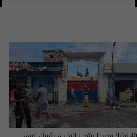
40 قتيلا وجريحا بتفجير انتحاري بشمال غربي