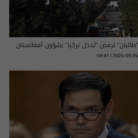
"طالبان" ترفض "تدخل تركيا" بشؤون أفغانستان
09:41 | 2025-05-25