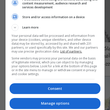
content measurement, audience research and
services development
Store and/or access information on a device
Learn more
Your personal data will be processed and information from
your device (cookies, unique identifiers, and other device
data) may be stored by, accessed by and shared with 231
باكستان تعلن قتل 70 مسلحا على الحدود مع
partners, or used specifically by this site. We and our partners
may use precise geolocation data.
List of partners.
أفغانستان
Some vendors may process your personal data on the basis
of legitimate interest, which you can object to by managing
15:05 | 2026-02-22
your options below. Look for a link at the bottom of this page
or in the site menu to manage or withdraw consent in privacy
and cookie settings.
Consent
Manage options