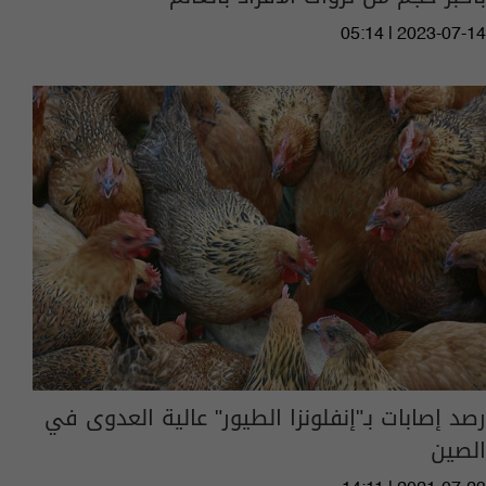
05:14 | 2023-07-14
رصد إصابات بـ"إنفلونزا الطيور" عالية العدوى في
الصين