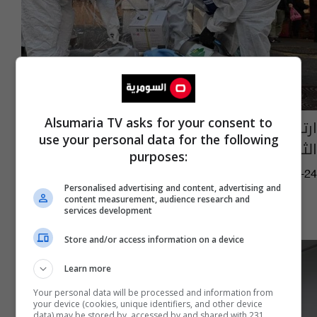
Alsumaria TV asks for your consent to
ارتفاع مفاجئ بعدد وفيات كورونا.. و"البؤرة
use your personal data for the following
الثانية" تتغير
purposes:
05:12 | 2020-02-24
Personalised advertising and content, advertising and
content measurement, audience research and
services development
Store and/or access information on a device
Learn more
Your personal data will be processed and information from
your device (cookies, unique identifiers, and other device
data) may be stored by, accessed by and shared with 231