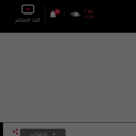
o
32
33
بغداد
البث المباشر
بالصورة
بالصوت
تفضيلاتي