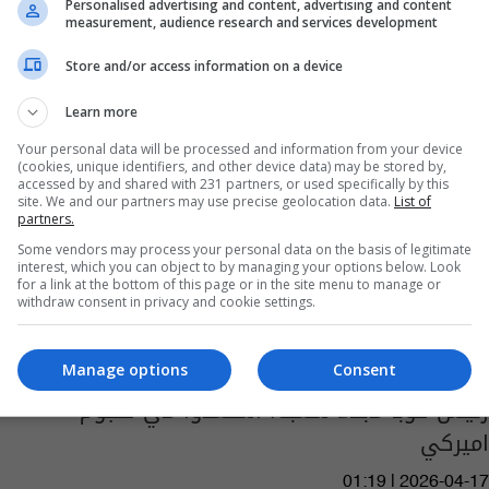
Personalised advertising and content, advertising and content
measurement, audience research and services development
Store and/or access information on a device
Learn more
Your personal data will be processed and information from your device
(cookies, unique identifiers, and other device data) may be stored by,
accessed by and shared with 231 partners, or used specifically by this
site. We and our partners may use precise geolocation data.
List of
partners.
Some vendors may process your personal data on the basis of legitimate
interest, which you can object to by managing your options below. Look
for a link at the bottom of this page or in the site menu to manage or
withdraw consent in privacy and cookie settings.
Manage options
Consent
رئيس كوبا لابناء شعبه: استعدوا لاي هجوم
اميركي
01:19 | 2026-04-17