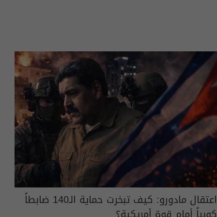
اعتقال مادورو: كيف تبخرت حماية الـ140 ضابطاً
كوبياً أمام قوة أمريكية؟