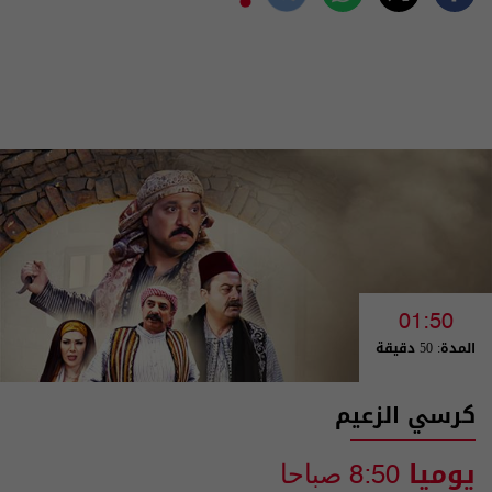
01:50
المدة: 50 دقيقة
كرسي الزعيم
يوميا
8:50 صباحا