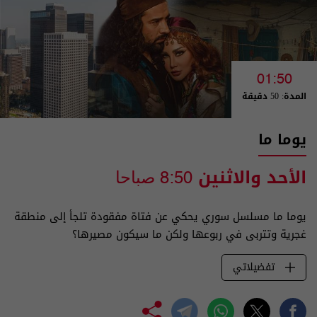
01:50
المدة: 50 دقيقة
يوما ما
الأحد والاثنين
8:50 صباحا
يوما ما مسلسل سوري يحكي عن فتاة مفقودة تلجأ إلى منطقة
غجرية وتتربى في ربوعها ولكن ما سيكون مصيرها؟
تفضيلاتي