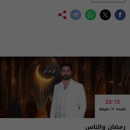
23:10
المدة: 50 دقيقة
رمضان والناس