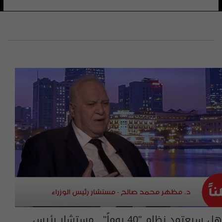
هل سيعتمد نظام "40 يوماً".. مستشار رئيس