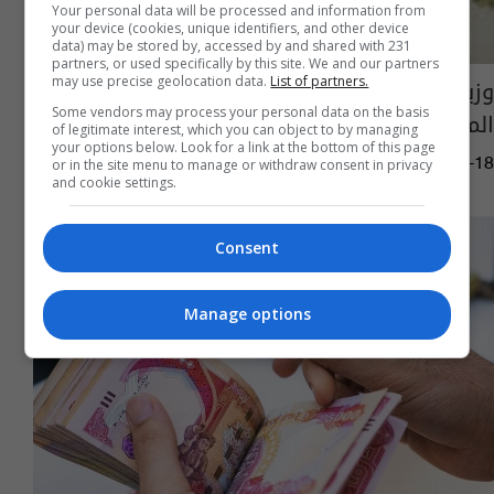
Your personal data will be processed and information from
your device (cookies, unique identifiers, and other device
data) may be stored by, accessed by and shared with 231
partners, or used specifically by this site. We and our partners
وزيرة المالية: مستمرون بتنفيذ حزمة الإصلاحات
may use precise geolocation data.
List of partners.
Some vendors may process your personal data on the basis
المالية لتعزيز الاستقرار الاقتصادي
of legitimate interest, which you can object to by managing
your options below. Look for a link at the bottom of this page
or in the site menu to manage or withdraw consent in privacy
12:23 | 2026-02-18
and cookie settings.
Consent
Manage options