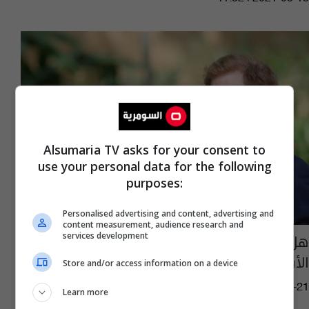
Alsumaria TV asks for your consent to
use your personal data for the following
purposes:
Personalised advertising and content, advertising and
content measurement, audience research and
هل ينفصل الأمير هاري عن ميغان؟ وما علاقة
services development
الأسرة المالكة؟
Store and/or access information on a device
13:35 | 2020-08-21
Learn more