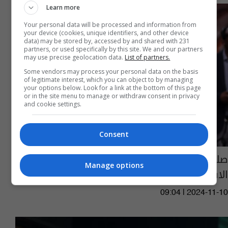
Learn more
Your personal data will be processed and information from
your device (cookies, unique identifiers, and other device
data) may be stored by, accessed by and shared with 231
partners, or used specifically by this site. We and our partners
may use precise geolocation data.
List of partners.
Some vendors may process your personal data on the basis
of legitimate interest, which you can object to by managing
your options below. Look for a link at the bottom of this page
or in the site menu to manage or withdraw consent in privacy
and cookie settings.
Consent
صلاح يغيب عن تشكيلة الفراعة في التصفيات
Manage options
الافريقية
09:04 | 2024-11-10