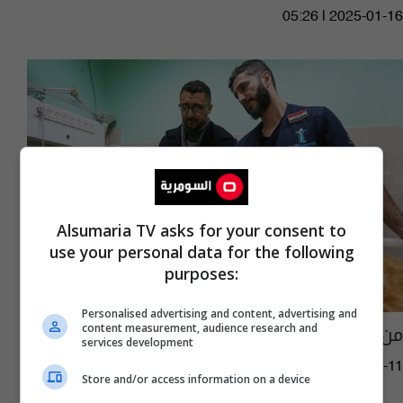
05:26 | 2025-01-16
Alsumaria TV asks for your consent to
use your personal data for the following
purposes:
Personalised advertising and content, advertising and
من هو الطبيب العراقي المعجزة محمد طاهر؟
content measurement, audience research and
services development
02:19 | 2025-01-11
Store and/or access information on a device