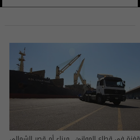
قفزة في قطاع الموانئ.. ميناء أم قصر الشمالي