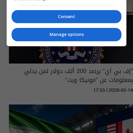
Consent
Manage options
"إف بي آي" يرصد 200 ألف دولار لمن يدلي
بمعلومات عن "مونيكا ويت"
17:55 | 2026-05-14