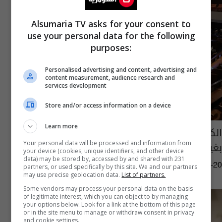
Alsumaria TV asks for your consent to
use your personal data for the following
purposes:
Personalised advertising and content, advertising and
content measurement, audience research and
services development
Store and/or access information on a device
Learn more
الكنيست الإسرائيلي يصادق على حل نفسه
بغياب نتنياهو
Your personal data will be processed and information from
your device (cookies, unique identifiers, and other device
data) may be stored by, accessed by and shared with 231
07:11 | 2026-05-20
partners, or used specifically by this site. We and our partners
may use precise geolocation data.
List of partners.
Some vendors may process your personal data on the basis
of legitimate interest, which you can object to by managing
your options below. Look for a link at the bottom of this page
or in the site menu to manage or withdraw consent in privacy
and cookie settings.