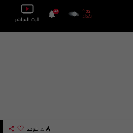
o
32
43
بغداد
البث المباشر
بالصورة
بالصوت
15 شوهد