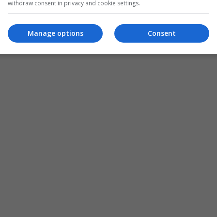
withdraw consent in privacy and cookie settings.
Manage options
Consent