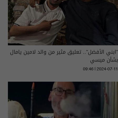
"ابني الأفضل".. تعليق مثير من والد لامين يامال
بشأن ميسي
09:46 | 2024-07-11