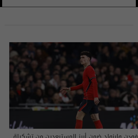
فودن وارنولد ضمن أبرز المستبعدين من تشكيلة