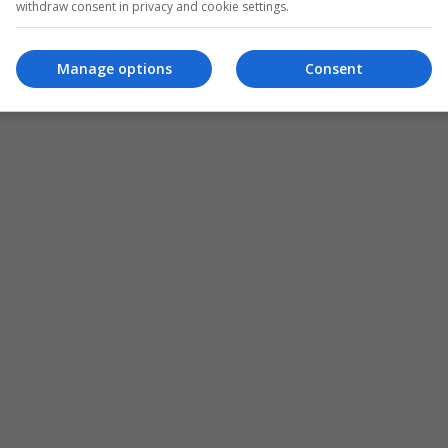
withdraw consent in privacy and cookie settings.
Manage options
Consent