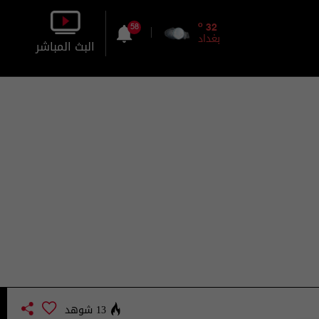
o
32
58
بغداد
البث المباشر
بالصورة
بالصوت
13 شوهد