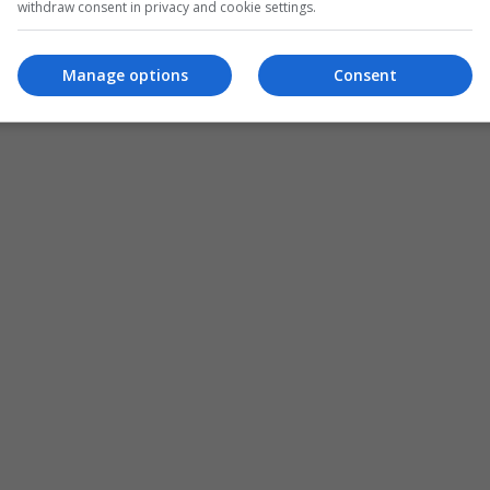
withdraw consent in privacy and cookie settings.
Manage options
Consent