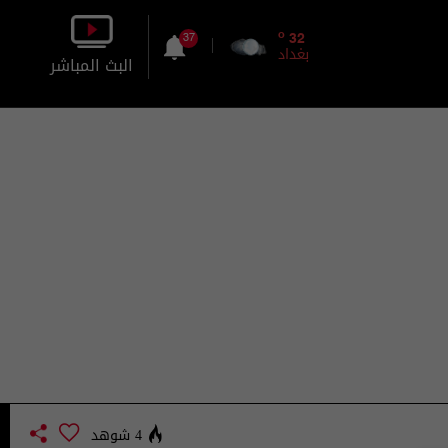
o
32
37
بغداد
البث المباشر
بالصورة
بالصوت
4 شوهد