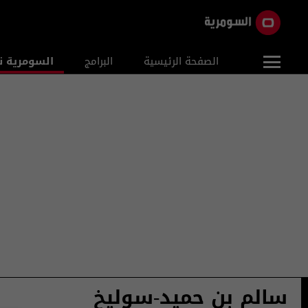
الصفحة الرئيسية
البرامج
السومرية ن
سالم بن حميد-سوليخ