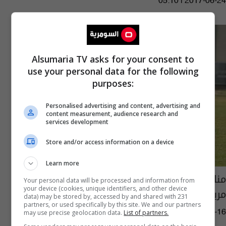
05:10 | 2017-06-24
Alsumaria TV asks for your consent to
use your personal data for the following
purposes:
Personalised advertising and content, advertising and
content measurement, audience research and
services development
Store and/or access information on a device
Learn more
منافسات بطولة وزارة النفط الكروية تصل إلى
Your personal data will be processed and information from
your device (cookies, unique identifiers, and other device
مربعها الذهبي
data) may be stored by, accessed by and shared with 231
partners, or used specifically by this site. We and our partners
may use precise geolocation data.
List of partners.
03:02 | 2014-11-16