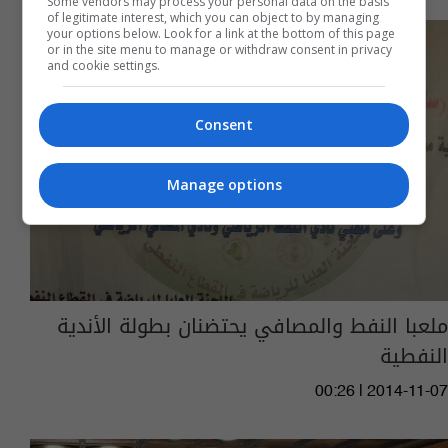
Some vendors may process your personal data on the basis
of legitimate interest, which you can object to by managing
your options below. Look for a link at the bottom of this page
or in the site menu to manage or withdraw consent in privacy
and cookie settings.
Consent
Manage options
ملعبا النفط والمصافي يحتضنان بطولة الأندية
النفطية
00:26 | 2014-11-07