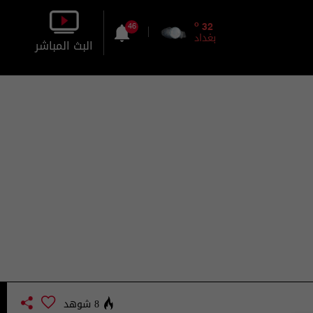
o
32
46
بغداد
البث المباشر
بالصورة
بالصوت
8 شوهد