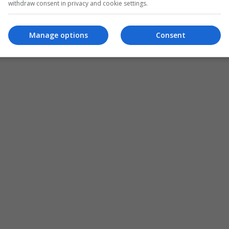
withdraw consent in privacy and cookie settings.
Manage options
Consent