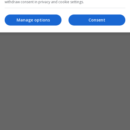
withdraw consent in privacy and cookie settings.
Manage options
Consent