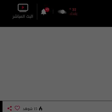
o
32
45
بغداد
البث المباشر
بالصورة
بالصوت
15 شوهد