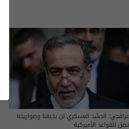
عراقجي: الحشد العسكري لن يخيفنا وصواريخنا
تصل للقواعد الأميركية