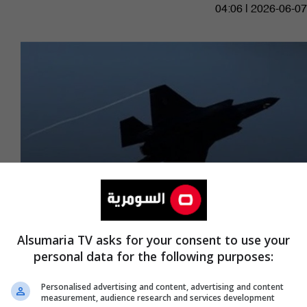
04:06 | 2026-06-07
Alsumaria TV asks for your consent to use your
إيران تكشف تفاصيل إسقاط طائرة F-35
personal data for the following purposes:
17:36 | 2026-03-19
Personalised advertising and content, advertising and content
measurement, audience research and services development