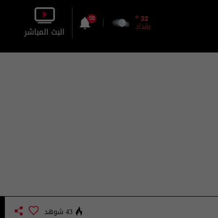
o
32
58
بغداد
البث المباشر
بالصورة
بالصوت
43 شوهد