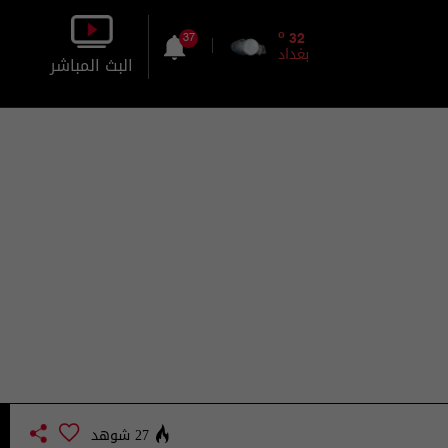
o
32
37
بغداد
البث المباشر
بالصورة
بالصوت
27 شوهد