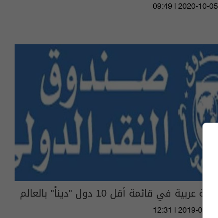
09:49 | 2020-10-05
دولة عربية في قائمة أقل 10 دول "ديناً" بالعالم
12:31 | 2019-09-29