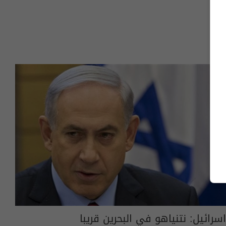
اسرائيل: نتنياهو في البحرين قريبا