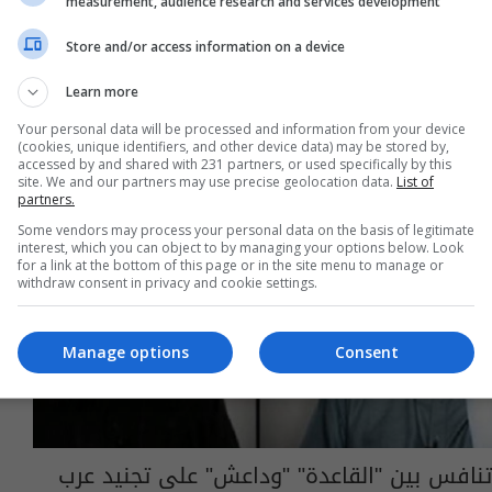
measurement, audience research and services development
02:03 | 2020-08-31
Store and/or access information on a device
Learn more
Your personal data will be processed and information from your device
(cookies, unique identifiers, and other device data) may be stored by,
accessed by and shared with 231 partners, or used specifically by this
site. We and our partners may use precise geolocation data.
List of
partners.
Some vendors may process your personal data on the basis of legitimate
interest, which you can object to by managing your options below. Look
for a link at the bottom of this page or in the site menu to manage or
withdraw consent in privacy and cookie settings.
Manage options
Consent
تنافس بين "القاعدة" "وداعش" على تجنيد عرب