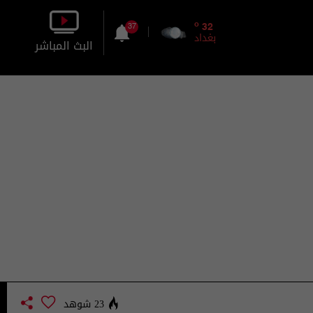
o
32
37
بغداد
البث المباشر
بالصورة
بالصوت
23 شوهد