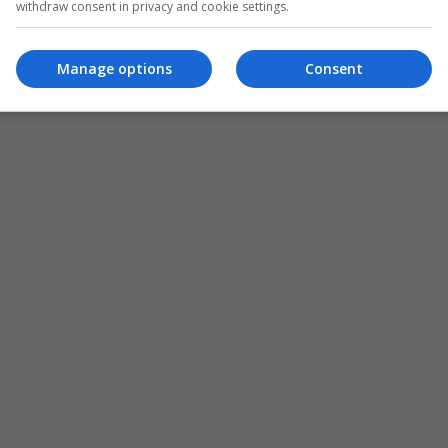
withdraw consent in privacy and cookie settings.
Manage options
Consent