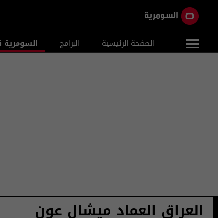
الصفحة الرئيسية
البرامج
السومرية ن
العراق العماد ميشال عون