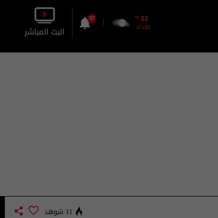
o
32
37
بغداد
البث المباشر
بالصورة
بالصوت
11 شوهد