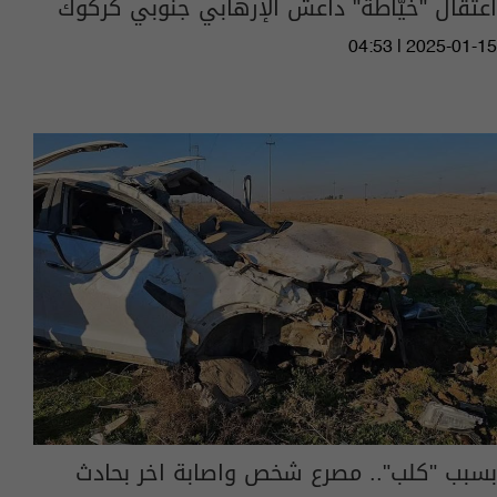
اعتقال "خيّاطة" داعش الإرهابي جنوبي كركوك
04:53 | 2025-01-15
بسبب "كلب".. مصرع شخص واصابة اخر بحادث