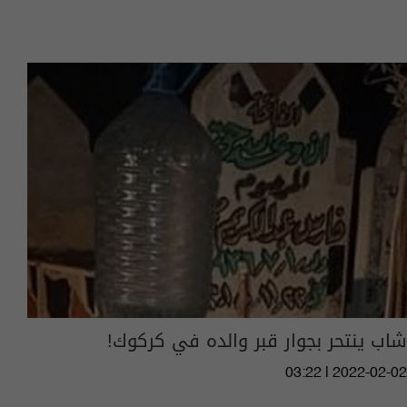
شاب ينتحر بجوار قبر والده في كركوك!
03:22 | 2022-02-02