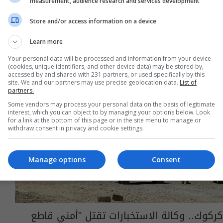
measurement, audience research and services development
03:48 | 2023-10-31
Store and/or access information on a device
Learn more
Your personal data will be processed and information from your device
(cookies, unique identifiers, and other device data) may be stored by,
accessed by and shared with 231 partners, or used specifically by this
site. We and our partners may use precise geolocation data.
List of
partners.
Some vendors may process your personal data on the basis of legitimate
interest, which you can object to by managing your options below. Look
for a link at the bottom of this page or in the site menu to manage or
withdraw consent in privacy and cookie settings.
Manage options
Consent
كركوك.. وكالة الاستخبارات تقتل "أمني قاطع