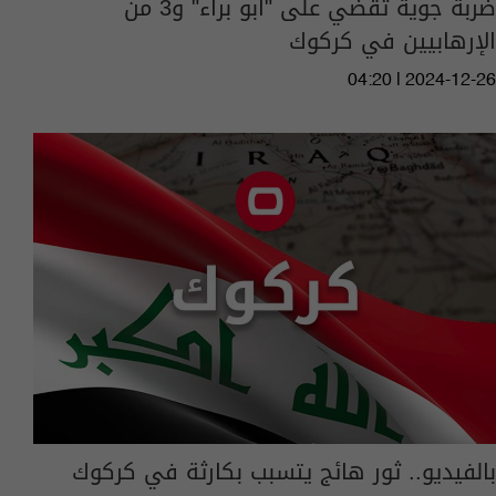
ضربة جوية تقضي على "أبو براء" و3 من
الإرهابيين في كركوك
04:20 | 2024-12-26
بالفيديو.. ثور هائج يتسبب بكارثة في كركوك