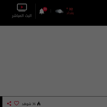
o
32
34
بغداد
البث المباشر
بالصورة
بالصوت
36 شوهد