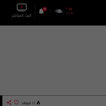
o
32
46
بغداد
البث المباشر
بالصورة
بالصوت
11 شوهد