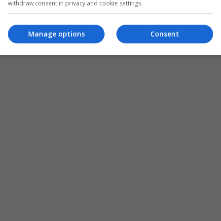
withdraw consent in privacy and cookie settings.
Manage options
Consent