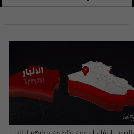
بالصور.. أطفال أنباريون يخاطرون بحياتهم لطلب