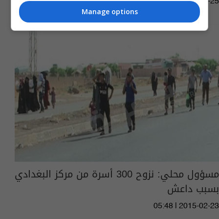
05:46 | 2015-04-25
Manage options
مسؤول محلي: نزوح 300 أسرة من مركز البغدادي
بسبب داعش
05:48 | 2015-02-23