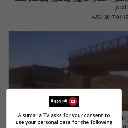
العلم
14:56 | 2017-01-15
Alsumaria TV asks for your consent to
إعادة تأهيل جسر "وحيد" الرابط بين جزيرة
use your personal data for the following
البغدادي ومركز الناحية