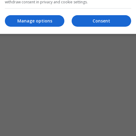
withdraw consent in privacy and cookie settings.
Manage options
Consent