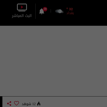
o
32
38
بغداد
البث المباشر
بالصورة
بالصوت
12 شوهد