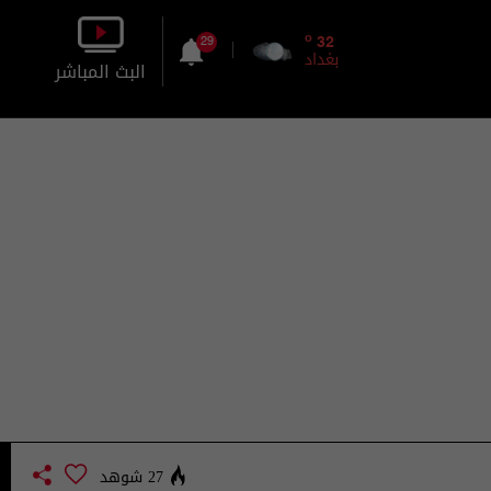
o
32
29
بغداد
البث المباشر
بالصورة
بالصوت
27 شوهد