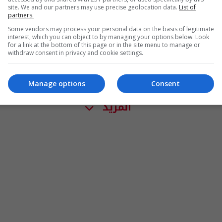
site. We and our partners may use precise geolocation data.
List of
partners.
Some vendors may process your personal data on the basis of legitimate
interest, which you can object to by managing your options below. Look
for a link at the bottom of this page or in the site menu to manage or
withdraw consent in privacy and cookie settings.
Manage options
Consent
المزيد