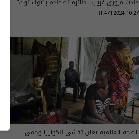
حادث مروري غريب.. طائرة تصطدم بـ"توك توك"
11:47 | 2024-10-27
الصحة العالمية تعلن تفشي الكوليرا وحمى