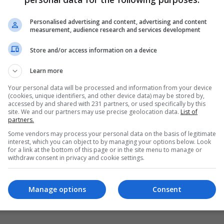
الأمم المتحدة: نزوح قرابة 300 ألف شخص من
مدينة "ود مدني" السودانية
Personalised advertising and content, advertising and content
measurement, audience research and services development
09:22 | 2023-12-21
Store and/or access information on a device
Learn more
Your personal data will be processed and information from your device
(cookies, unique identifiers, and other device data) may be stored by,
accessed by and shared with 231 partners, or used specifically by this
site. We and our partners may use precise geolocation data.
List of
partners.
Some vendors may process your personal data on the basis of legitimate
interest, which you can object to by managing your options below. Look
for a link at the bottom of this page or in the site menu to manage or
withdraw consent in privacy and cookie settings.
Manage options
Consent