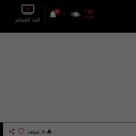
o
32
51
بغداد
البث المباشر
بالصورة
بالصوت
28 شوهد