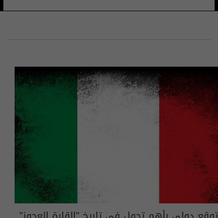
توقع دولي بأهم تحول في تاريخ "القارة العجوز"