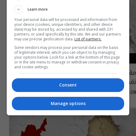
Learn more
Your personal data will be processed and information from
your device (cookies, unique identifiers, and other device
data) may be stored by, accessed by and shared with 231
partners, or used specifically by this site. We and our partners
may use precise geolocation data.
List of partners.
Some vendors may process your personal data on the basis
of legitimate interest, which you can object to by managing
your options below. Look for a link at the bottom of this page
or in the site menu to manage or withdraw consent in privacy
and cookie settings.
مقتل جندي واصابة اثنين اخرين بهجوم على
نقطة مرابطة شمال شرق بعقوبة
Consent
01:37 | 2016-04-28
Manage options