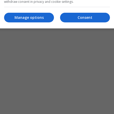
withdraw consent in privacy and cookie settings.
Manage options
Consent