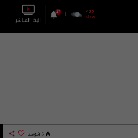
o
32
27
بغداد
البث المباشر
بالصورة
بالصوت
6 شوهد