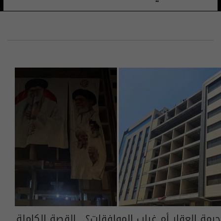
حرمة العقار أم غياب الموافقات؟.. القصة الكاملة