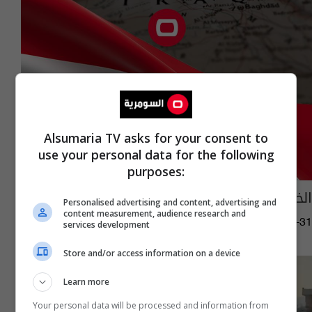
Alsumaria TV asks for your consent to
use your personal data for the following
purposes:
الخميس.. عطلة في صلاح الدين
Personalised advertising and content, advertising and
content measurement, audience research and
13:10 | 2024-12-31
services development
Store and/or access information on a device
Learn more
Your personal data will be processed and information from