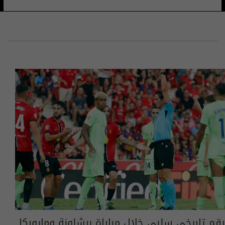
رقم تاريخي سلبي خلال مباراة برشلونة ومايوركا