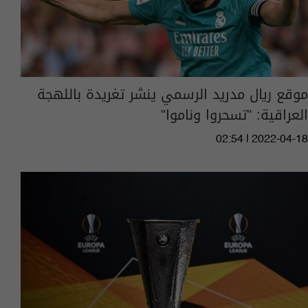
موقع ريال مدريد الرسمي ينشر تغريدة باللهجة
العراقية: "تسحروا وناموا"
02:54 | 2022-04-18