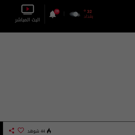
o
32
28
بغداد
البث المباشر
بالصورة
بالصوت
44 شوهد