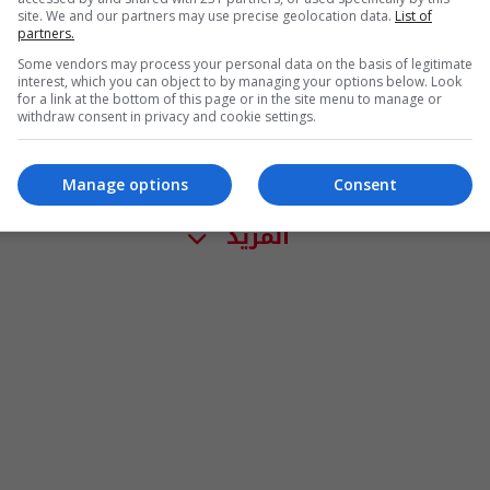
site. We and our partners may use precise geolocation data.
List of
partners.
Some vendors may process your personal data on the basis of legitimate
interest, which you can object to by managing your options below. Look
for a link at the bottom of this page or in the site menu to manage or
withdraw consent in privacy and cookie settings.
Manage options
Consent
المزيد