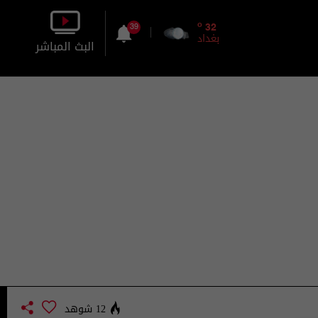
o
32
39
بغداد
البث المباشر
بالصورة
بالصوت
12 شوهد