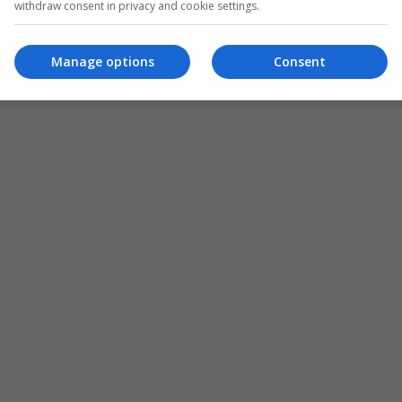
withdraw consent in privacy and cookie settings.
Manage options
Consent