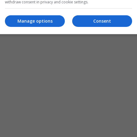
withdraw consent in privacy and cookie settings.
Manage options
Consent