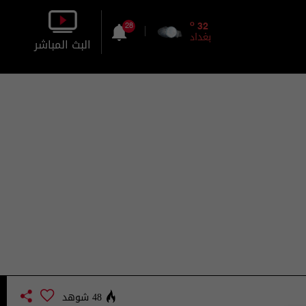
o
32
28
بغداد
البث المباشر
بالصورة
بالصوت
48 شوهد