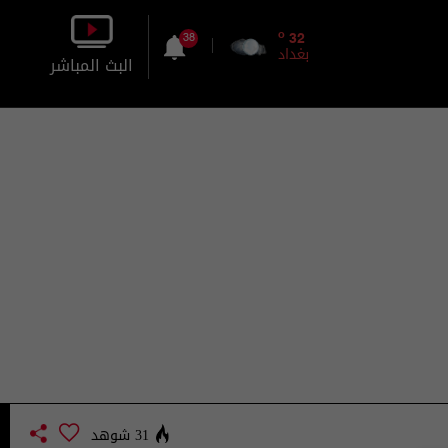
o
32
38
بغداد
البث المباشر
بالصورة
بالصوت
31 شوهد