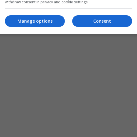
withdraw consent in privacy and cookie settings.
Manage options
Consent