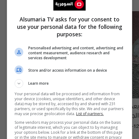
Alsumaria TV asks for your consent to
use your personal data for the following
purposes:
Personalised advertising and content, advertising and
content measurement, audience research and
services development
Store and/or access information on a device
Learn more
Your personal data will be processed and information from
your device (cookies, unique identifiers, and other device
بعد الزلزال المدمر.. المغرب ترفض مساعدات
data) may be stored by, accessed by and shared with 231
partners, or used specifically by this site. We and our partners
الجزائر
may use precise geolocation data.
List of partners.
Some vendors may process your personal data on the basis
10:20 | 2023-09-12
of legitimate interest, which you can object to by managing
your options below. Look for a link at the bottom of this page
or in the site menu to manage or withdraw consent in privacy