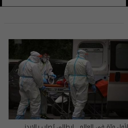
لأول مرّة في العالم.. إيطالي يُصاب بـالإيدز