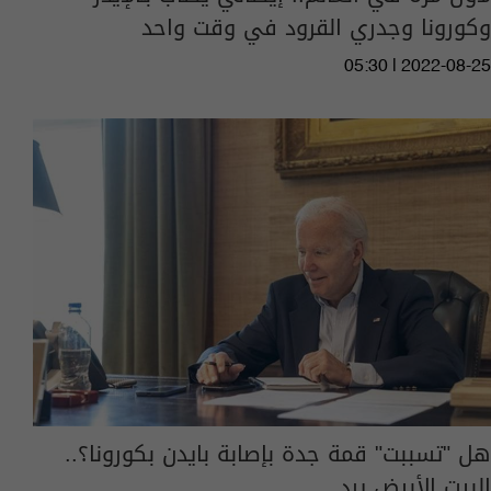
وكورونا وجدري القرود في وقت واحد
05:30 | 2022-08-25
هل "تسببت" قمة جدة بإصابة بايدن بكورونا؟..
البيت الأبيض يرد