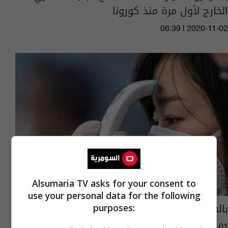
الخارج لأول مرة منذ كورونا
06:39 | 2020-11-02
Alsumaria TV asks for your consent to
use your personal data for the following
بالفيديو: إحدى علامات الشفاء من فيروس كورونا
purposes:
03:29 | 2020-10-01