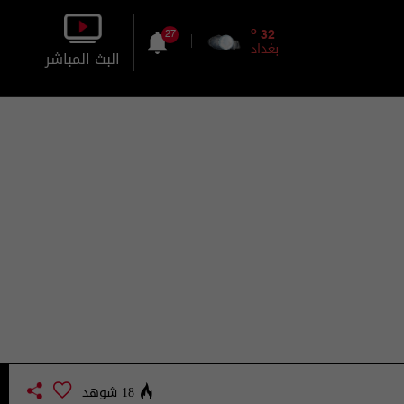
o
32
27
بغداد
البث المباشر
بالصورة
بالصوت
18 شوهد