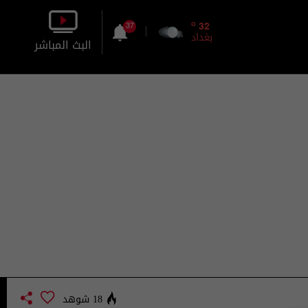
o
32
37
بغداد
البث المباشر
بالصورة
بالصوت
18 شوهد