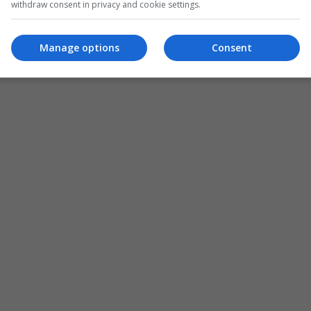
withdraw consent in privacy and cookie settings.
Manage options
Consent