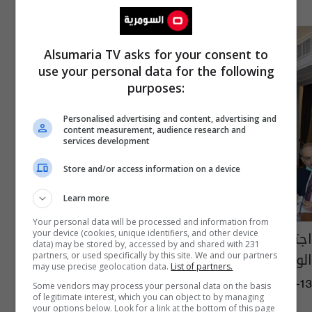
Alsumaria TV asks for your consent to
use your personal data for the following
purposes:
Personalised advertising and content, advertising and
content measurement, audience research and
services development
Store and/or access information on a device
Learn more
Your personal data will be processed and information from
اجتماع في وزارة المالية لمناقشة تنفيذ بنود
your device (cookies, unique identifiers, and other device
data) may be stored by, accessed by and shared with 231
الورقة البيضاء
partners, or used specifically by this site. We and our partners
may use precise geolocation data.
List of partners.
09:13 | 2021-06-13
Some vendors may process your personal data on the basis
of legitimate interest, which you can object to by managing
your options below. Look for a link at the bottom of this page