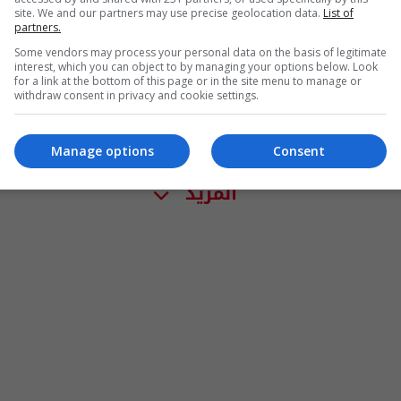
site. We and our partners may use precise geolocation data.
List of
partners.
Some vendors may process your personal data on the basis of legitimate
interest, which you can object to by managing your options below. Look
for a link at the bottom of this page or in the site menu to manage or
withdraw consent in privacy and cookie settings.
Manage options
Consent
المزيد