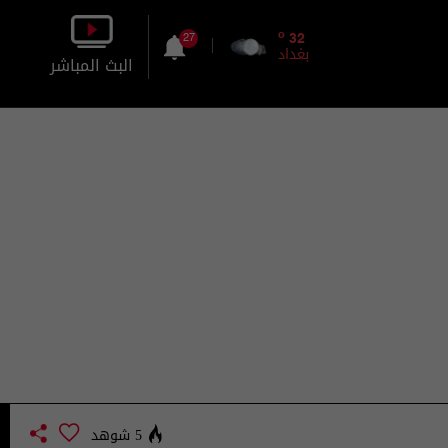
o
32
27
بغداد
البث المباشر
بالصورة
بالصوت
5 شوهد