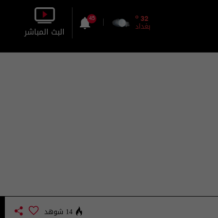
o
32
45
بغداد
البث المباشر
بالصورة
بالصوت
14 شوهد