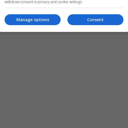
withdraw consent in privacy and cookie settings.
Manage options
Consent