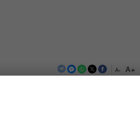
+A
-A
الترددات
اتصل بنا
اعلن معنا
المزيد
من نحن
سياسة الخصوصية
حقوق التأليف والنشر © 2026 Alsumaria.tv. جميع الحقوق محفوظة.