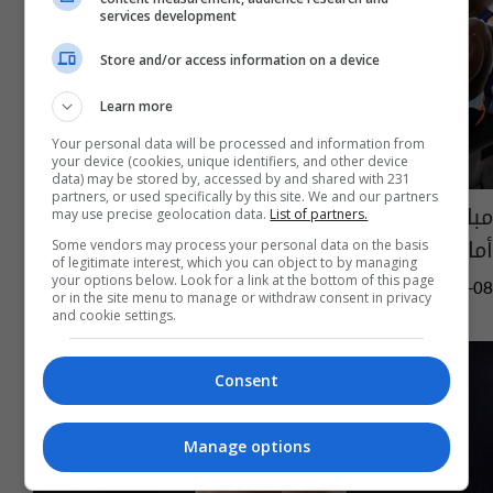
services development
Store and/or access information on a device
Learn more
Your personal data will be processed and information from
your device (cookies, unique identifiers, and other device
data) may be stored by, accessed by and shared with 231
partners, or used specifically by this site. We and our partners
مبابي يظهر في تدريبات ريال مدريد.. هل يشارك
may use precise geolocation data.
List of partners.
أمام أتلانتا؟
Some vendors may process your personal data on the basis
of legitimate interest, which you can object to by managing
your options below. Look for a link at the bottom of this page
03:37 | 2024-08-08
or in the site menu to manage or withdraw consent in privacy
and cookie settings.
Consent
Manage options